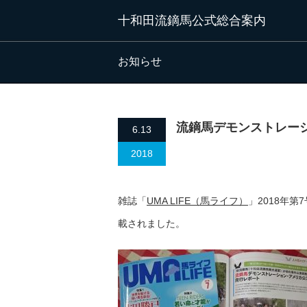
十和田流鏑馬公式総合案内
お知らせ
流鏑馬デモンストレー
6.13
2018
雑誌「
UMA LIFE（馬ライフ）
」2018年
載されました。