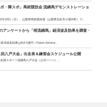
ポ・障スポ」馬術競技会 流鏑馬デモンストレーショ
10月18日（日）、山梨県馬術競技場（山梨県北杜市小淵沢町）で...
へのアンケートから「桜流鏑馬」経済波及効果を調査・
波及効果は約4.5億円～Future Genera...
1回八戸大会」出走表＆練習会スケジュール公開
全国スポーツ流鏑馬八戸大会（公式ページ）...