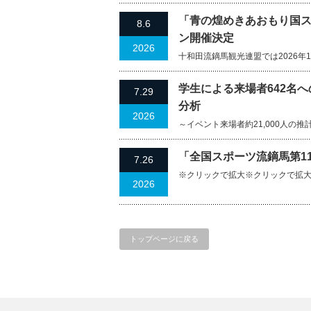
「青の煌めきあおもり国ス
8.6
ン開催決定
2026
十和田流鏑馬観光連盟では2026年
学生による来場者642名
7.29
分析
2026
～イベント来場者約21,000人の推計経済
「全国スポーツ流鏑馬第1
7.26
※クリックで拡大※クリックで拡大
2026
トップページに戻る