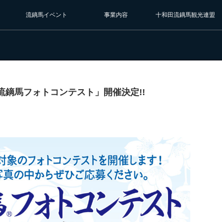
流鏑馬イベント
事業内容
十和田流鏑馬観光連盟
桜流鏑馬フォトコンテスト」開催決定!!