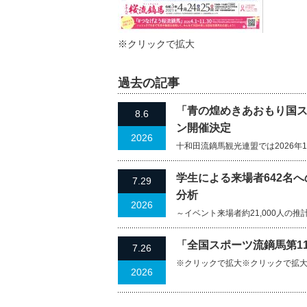
※クリックで拡大
過去の記事
「青の煌めきあおもり国ス
8.6
ン開催決定
2026
十和田流鏑馬観光連盟では2026年
学生による来場者642名
7.29
分析
2026
～イベント来場者約21,000人の推計経済
「全国スポーツ流鏑馬第1
7.26
※クリックで拡大※クリックで拡大
2026