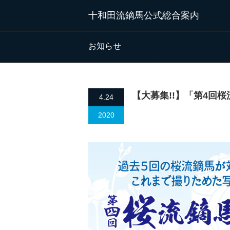
十和田流鏑馬公式総合案内
お知らせ
【大募集!!】「第4回
4.24
2020