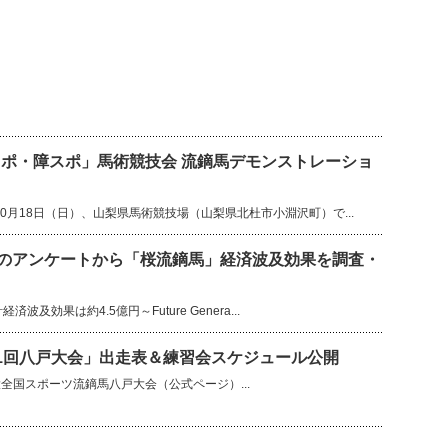
ポ・障スポ」馬術競技会 流鏑馬デモンストレーショ
10月18日（日）、山梨県馬術競技場（山梨県北杜市小淵沢町）で...
へのアンケートから「桜流鏑馬」経済波及効果を調査・
波及効果は約4.5億円～Future Genera...
1回八戸大会」出走表＆練習会スケジュール公開
全国スポーツ流鏑馬八戸大会（公式ページ）...