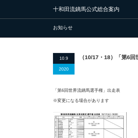
十和田流鏑馬公式総合案内
お知らせ
（10/17・18）「第
10.9
2020
「第6回世界流鏑馬選手権」出走表
※変更になる場合があります