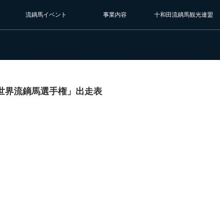
流鏑馬イベント
事業内容
十和田流鏑馬観光連盟
6回世界流鏑馬選手権」出走表