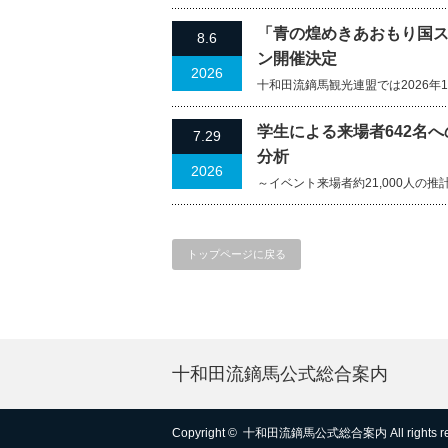
「青の煌めきあおもり国ス
8.6
ン開催決定
2026
十和田流鏑馬観光連盟では2026年
学生による来場者642名
7.29
分析
2026
～イベント来場者約21,000人の推計経済
トップページに戻る
十和田流鏑馬公式総合案内
Copyright ©
十和田流鏑馬公式総合案内
All rights 