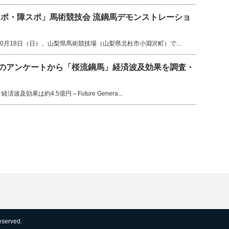
ポ・障スポ」馬術競技会 流鏑馬デモンストレーショ
10月18日（日）、山梨県馬術競技場（山梨県北杜市小淵沢町）で...
へのアンケートから「桜流鏑馬」経済波及効果を調査・
波及効果は約4.5億円～Future Genera...
reserved.