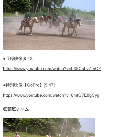
●収録映像[9:42]
https://www.youtube.com/watch?v=LX5CabvZmOY
●特別映像【GoPro】[9:47]
https://www.youtube.com/watch?v=6mfG7E8gCyg
②部班チーム