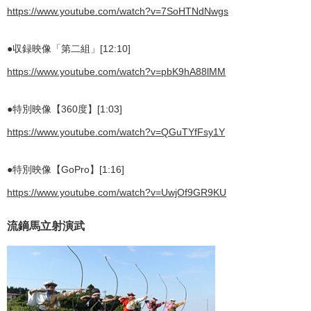
https://www.youtube.com/watch?v=7SoHTNdNwgs
●収録映像「第二組」[12:10]
https://www.youtube.com/watch?v=pbK9hA88lMM
●特別映像【360度】[1:03]
https://www.youtube.com/watch?v=QGuTYfFsy1Y
●特別映像【GoPro】[1:16]
https://www.youtube.com/watch?v=UwjOf9GR9KU
流鏑馬立射演武