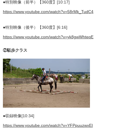
●特別映像（前半）【360度】[10:17]
https://www.youtube.com/watch?v=58rMk_TudC4
●特別映像（後半）【360度】[6:16]
https://www.youtube.com/watch?v=yk8gwWhteqE
②駈歩クラス
●収録映像[10:34]
https://www.youtube.com/watch?v=YFPpuuzwxEI