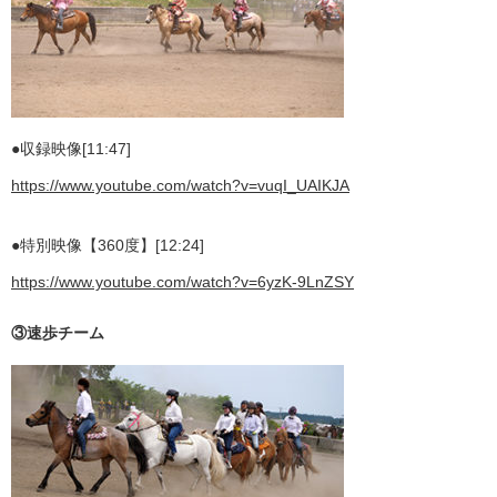
●収録映像[11:47]
https://www.youtube.com/watch?v=vuqI_UAIKJA
●特別映像【360度】[12:24]
https://www.youtube.com/watch?v=6yzK-9LnZSY
③速歩チーム