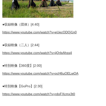
●収録映像（団体）[4:40]
https://www.youtube.com/watch?v=eUecODQj1n0
●収録映像（二人）[2:44]
https://www.youtube.com/watch?v=ijQrlpAhss4
●特別映像【360度】[2:00]
https://www.youtube.com/watch?v=ocH6uOELwOA
●特別映像【GoPro】[2:30]
https://www.youtube.com/watch?v=rdoFXcmx3t0