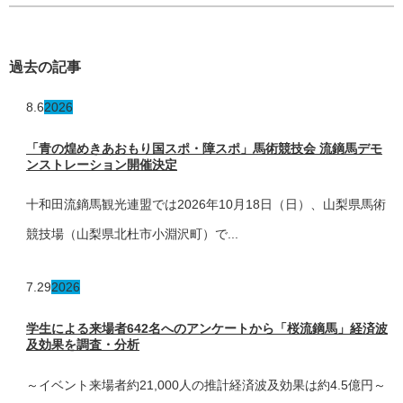
過去の記事
8.6
2026
「青の煌めきあおもり国スポ・障スポ」馬術競技会 流鏑馬デモ
ンストレーション開催決定
十和田流鏑馬観光連盟では2026年10月18日（日）、山梨県馬術
競技場（山梨県北杜市小淵沢町）で...
7.29
2026
学生による来場者642名へのアンケートから「桜流鏑馬」経済波
及効果を調査・分析
～イベント来場者約21,000人の推計経済波及効果は約4.5億円～