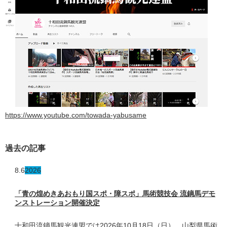
https://www.youtube.com/towada-yabusame
過去の記事
8.6
2026
「青の煌めきあおもり国スポ・障スポ」馬術競技会 流鏑馬デモ
ンストレーション開催決定
十和田流鏑馬観光連盟では2026年10月18日（日）、山梨県馬術