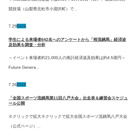
競技場（山梨県北杜市小淵沢町）で...
7.29
2026
学生による来場者642名へのアンケートから「桜流鏑馬」経済波
及効果を調査・分析
～イベント来場者約21,000人の推計経済波及効果は約4.5億円～
Future Genera...
7.26
2026
「全国スポーツ流鏑馬第11回八戸大会」出走表＆練習会スケジュ
ール公開
※クリックで拡大※クリックで拡大全国スポーツ流鏑馬八戸大会
（公式ページ）...