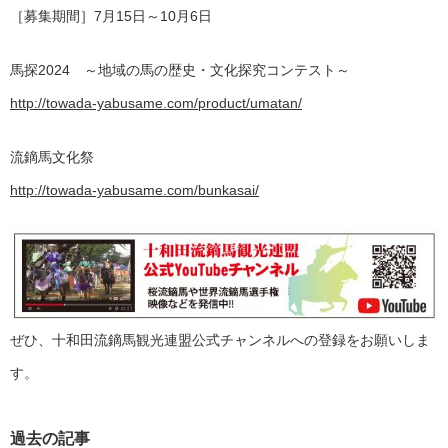
［募集期間］7月15日～10月6日
馬探2024 ～地域の馬の歴史・文化探究コンテスト～
http://towada-yabusame.com/product/umatan/
流鏑馬文化祭
http://towada-yabusame.com/bunkasai/
ぜひ、十和田流鏑馬観光連盟公式チャンネルへの登録をお願いしま
す。
過去の記事