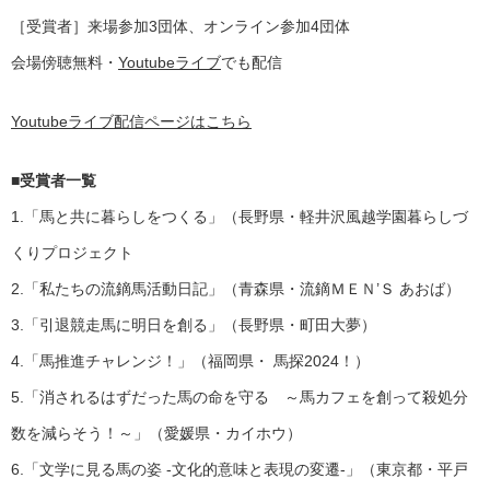
［受賞者］来場参加3団体、オンライン参加4団体
会場傍聴無料・
Youtubeライブ
でも配信
Youtubeライブ配信ページはこちら
■受賞者一覧
1.「馬と共に暮らしをつくる」（長野県・軽井沢風越学園暮らしづ
くりプロジェクト
2.「私たちの流鏑馬活動日記」（青森県・流鏑ＭＥＮ’Ｓ あおば）
3.「引退競走馬に明日を創る」（長野県・町田大夢）
4.「馬推進チャレンジ！」（福岡県・ 馬探2024！）
5.「消されるはずだった馬の命を守る ～馬カフェを創って殺処分
数を減らそう！～」（愛媛県・カイホウ）
6.「文学に見る馬の姿 -文化的意味と表現の変遷-」（東京都・平戸