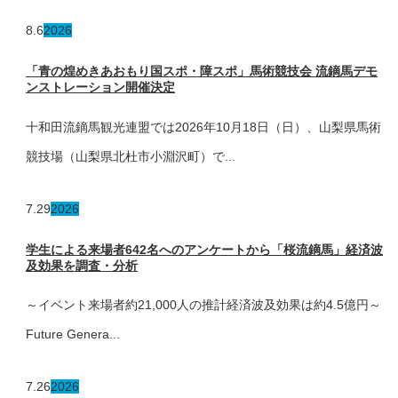
8.6
2026
「青の煌めきあおもり国スポ・障スポ」馬術競技会 流鏑馬デモ
ンストレーション開催決定
十和田流鏑馬観光連盟では2026年10月18日（日）、山梨県馬術
競技場（山梨県北杜市小淵沢町）で...
7.29
2026
学生による来場者642名へのアンケートから「桜流鏑馬」経済波
及効果を調査・分析
～イベント来場者約21,000人の推計経済波及効果は約4.5億円～
Future Genera...
7.26
2026