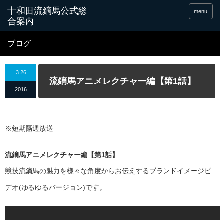
十和田流鏑馬公式総
menu
合案内
ブログ
3.26
流鏑馬アニメレクチャー編【第1話】
2016
※短期隔週放送
流鏑馬アニメレクチャー編【第1話】
競技流鏑馬の魅力を様々な角度からお伝えするブランドイメージビ
デオ(ゆるゆるバージョン)です。