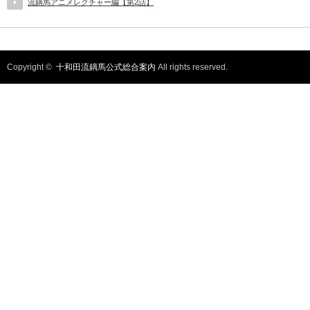
流鏑馬アニメレクチャー編【第2話】
Copyright ©
十和田流鏑馬公式総合案内
All rights reserved.