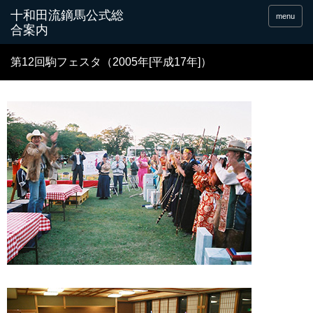
十和田流鏑馬公式総
menu
合案内
第12回駒フェスタ（2005年[平成17年]）